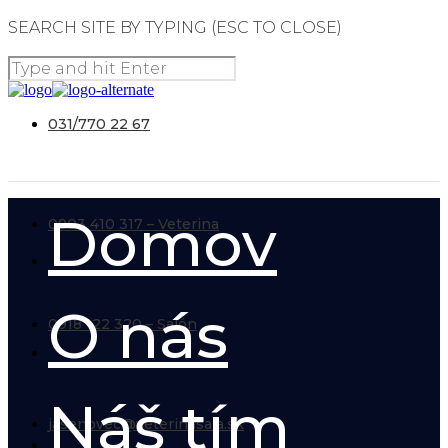
SEARCH SITE BY TYPING (ESC TO CLOSE)
031/770 22 67
Domov
0903 410 317 – Veterina
O nás
0918 122 320 – Salón
Náš tím
jasenovec@veterinasala.sk