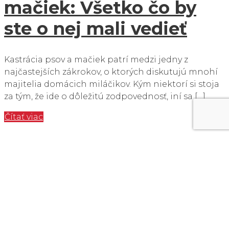
mačiek: Všetko čo by
ste o nej mali vedieť
Kastrácia psov a mačiek patrí medzi jedny z
najčastejších zákrokov, o ktorých diskutujú mnohí
majitelia domácich miláčikov. Kým niektorí si stoja
za tým, že ide o dôležitú zodpovednosť, iní sa […]
Čítať viac
Magazín
5. októbra 2025
Otváracie hodiny
Ordinačné hodiny nájdete v časti
kontakty a ordinačné hodiny
.
Nedeľa: zatvorené
Ošetrenie mimo ordinačných hodín, po telefonickom