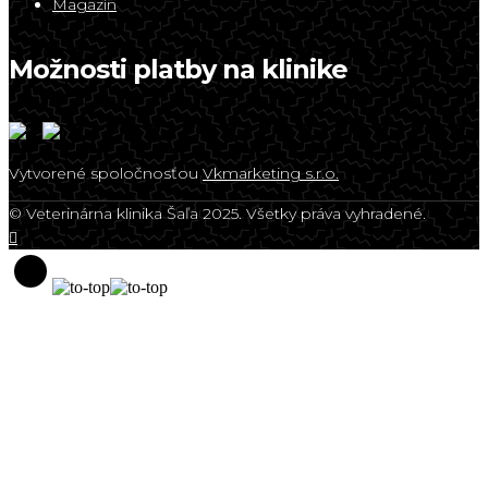
Magazín
Možnosti platby na klinike
Vytvorené spoločnosťou
Vkmarketing s.r.o.
© Veterinárna klinika Šaľa 2025. Všetky práva vyhradené.
