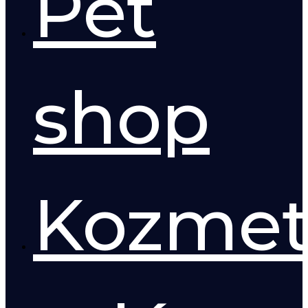
Pet
shop
Kozmet