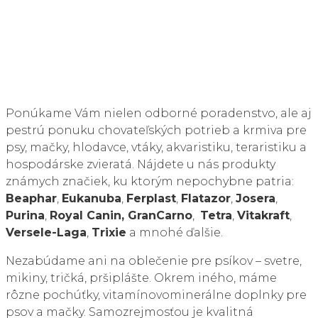
Ponúkame Vám nielen odborné poradenstvo, ale aj
pestrú ponuku chovateľských potrieb a krmiva pre
psy, mačky, hlodavce, vtáky, akvaristiku, teraristiku a
hospodárske zvieratá. Nájdete u nás produkty
známych značiek, ku ktorým nepochybne patria:
Beaphar
,
Eukanuba
,
Ferplast
,
Flatazor
,
Josera
,
Purina
,
Royal Canin, GranCarno
,
Tetra
,
Vitakraft
,
Versele-Laga
,
Trixie
a mnohé ďalšie.
Nezabúdame ani na oblečenie pre psíkov – svetre,
mikiny, tričká, pršiplášte. Okrem iného, máme
rôzne pochúťky, vitamínovominerálne doplnky pre
psov a mačky. Samozrejmosťou je kvalitná