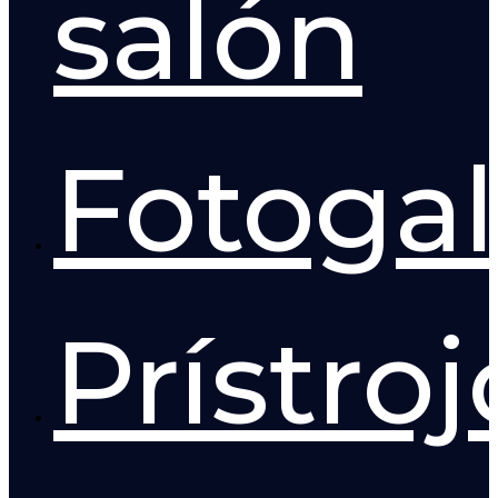
salón
Fotogal
Prístro