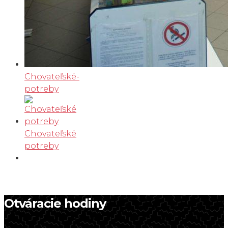
Chovateľské-
potreby
Chovateľské
potreby
Otváracie hodiny