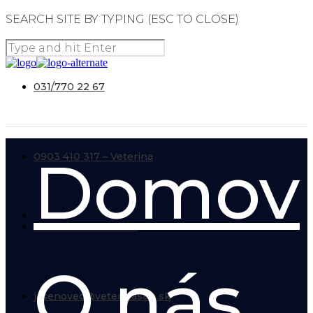
SEARCH SITE BY TYPING (ESC TO CLOSE)
031/770 22 67
Domov
0903 410 317 – Veterina
0918 122 320 – Salón
O nás
jasenovec@veterinasala.sk