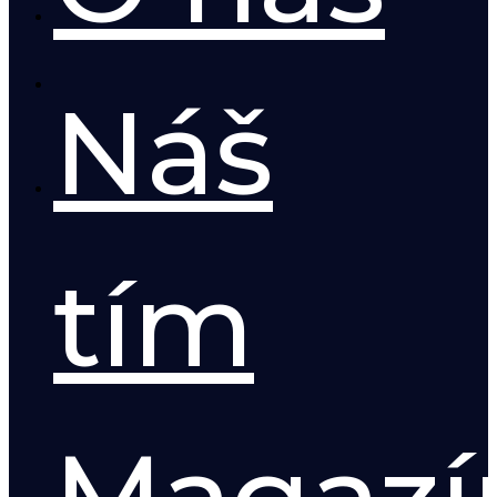
Náš
tím
Magazí