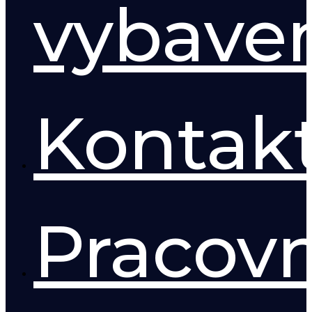
vybave
Kontak
Pracov