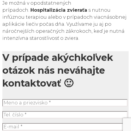
Je možná v opodstatnených
prípadoch.
Hospitalizácia zviera
ť
a
s nutnou
infúznou terapiou alebo v prípadoch viacnásobnej
aplikácie liečiv počas dňa. Využívame ju aj po
náročnejších operačných zákrokoch, keď je nutná
intenzívna starostlivosť o zviera.
V prípade akýchkoľvek
otázok nás neváhajte
kontaktovať 🙂