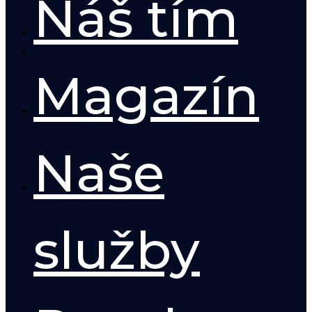
Náš tím
Magazín
Naše
služby