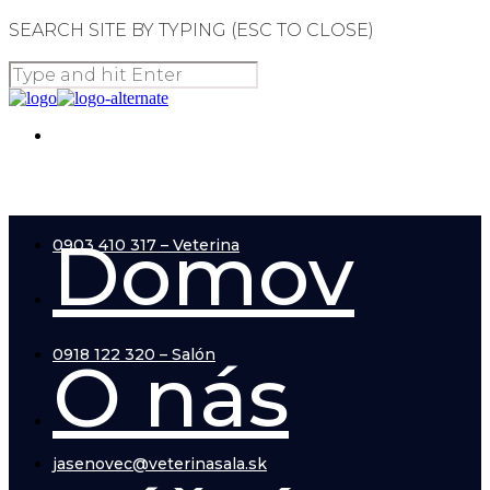
SEARCH SITE BY TYPING (ESC TO CLOSE)
031/770 22 67
Domov
0903 410 317 – Veterina
0918 122 320 – Salón
O nás
jasenovec@veterinasala.sk