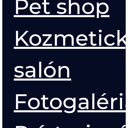
Pet shop
Kozmetick
salón
Fotogaléri