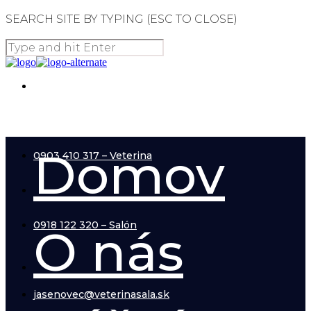
SEARCH SITE BY TYPING (ESC TO CLOSE)
031/770 22 67
Domov
0903 410 317 – Veterina
0918 122 320 – Salón
O nás
jasenovec@veterinasala.sk