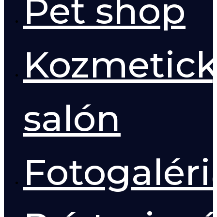
Pet shop
Kozmetick
salón
Fotogaléri