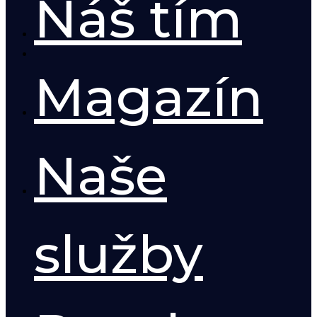
Náš tím
Magazín
Naše
služby