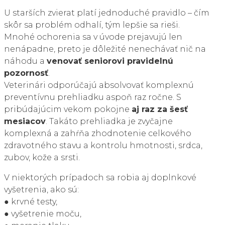
U starších zvierat platí jednoduché pravidlo – čím
skôr sa problém odhalí, tým lepšie sa rieši.
Mnohé ochorenia sa v úvode prejavujú len
nenápadne, preto je dôležité nenechávať nič na
náhodu a
venovať seniorovi pravidelnú
pozornosť
.
Veterinári odporúčajú absolvovať komplexnú
preventívnu prehliadku aspoň raz ročne. S
pribúdajúcim vekom pokojne
aj raz za šesť
mesiacov
. Takáto prehliadka je zvyčajne
komplexná a zahŕňa zhodnotenie celkového
zdravotného stavu a kontrolu hmotnosti, srdca,
zubov, kože a srsti.
(geriatrický pacient)
V niektorých prípadoch sa robia aj doplnkové
vyšetrenia, ako sú:
● krvné testy,
● vyšetrenie moču,