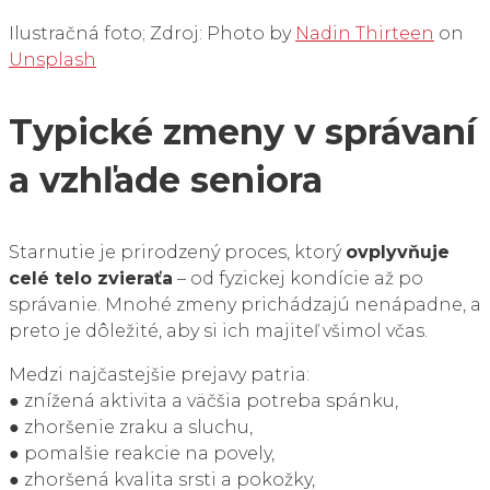
Ilustračná foto; Zdroj: Photo by
Nadin Thirteen
on
Unsplash
Typické zmeny v správaní
a vzhľade seniora
Starnutie je prirodzený proces, ktorý
ovplyvňuje
celé telo zvieraťa
– od fyzickej kondície až po
správanie. Mnohé zmeny prichádzajú nenápadne, a
preto je dôležité, aby si ich majiteľ všimol včas.
Medzi najčastejšie prejavy patria:
● znížená aktivita a väčšia potreba spánku,
● zhoršenie zraku a sluchu,
● pomalšie reakcie na povely,
● zhoršená kvalita srsti a pokožky,