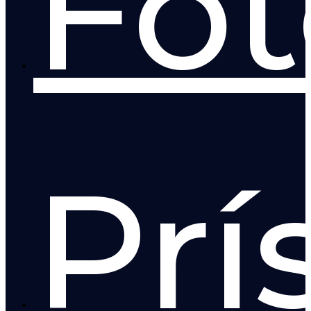
Fot
Prí