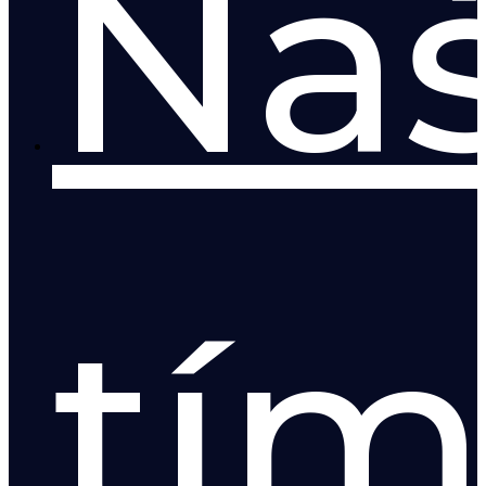
Ná
tí