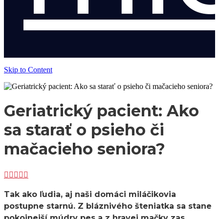
Skip to Content
Geriatrický pacient: Ako
sa starať o psieho či
mačacieho seniora?





Tak ako ľudia, aj naši domáci miláčikovia
postupne starnú. Z bláznivého šteniatka sa stane
pokojnejší múdry pes a z hravej mačky zas