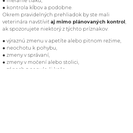
● meranie tlaku,
● kontrola kĺbov a podobne.
Okrem pravidelných prehliadok by ste mali
veterinára navštíviť
aj mimo plánovaných kontrol
,
ak spozorujete niektorý z týchto príznakov:
● výraznú zmenu v apetíte alebo pitnom režime,
● neochotu k pohybu,
● zmeny v správaní,
● zmeny v močení alebo stolici,
● zápach z papule či kože,
● dýchavičnosť alebo kašeľ,
● chudnutie bez zjavnej príčiny.
Starostlivosť o seniora v domácom
prostredí
Starší pes či mačka si vyžadujú
mierne odlišný