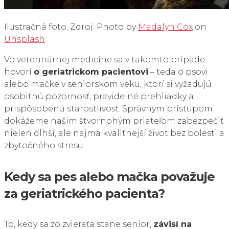
Ilustračná foto; Zdroj: Photo by
Madalyn Cox
on
Unsplash
Vo veterinárnej medicíne sa v takomto prípade
hovorí
o geriatrickom pacientovi
– teda o psovi
alebo mačke v seniorskom veku, ktorí si vyžadujú
osobitnú pozornosť, pravidelné prehliadky a
prispôsobenú starostlivosť. Správnym prístupom
dokážeme našim štvornohým priateľom zabezpečiť
nielen dlhší, ale najmä kvalitnejší život bez bolesti a
zbytočného stresu.
Kedy sa pes alebo mačka považuje
za geriatrického pacienta?
To, kedy sa zo zvieraťa stane senior,
závisí na