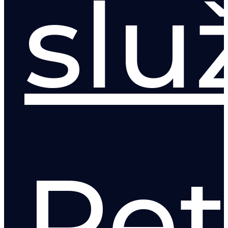
slu
Pet