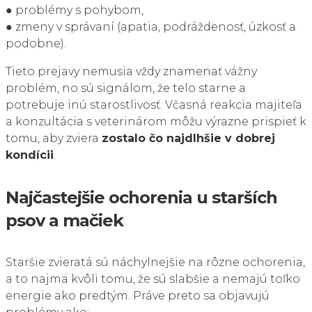
● problémy s pohybom,
● zmeny v správaní (apatia, podráždenosť, úzkosť a
podobne).
Tieto prejavy nemusia vždy znamenať vážny
problém, no sú signálom, že telo starne a
potrebuje inú starostlivosť. Včasná reakcia majiteľa
a konzultácia s veterinárom môžu výrazne prispieť k
tomu, aby zviera
zostalo čo najdlhšie v dobrej
kondícii
.
Najčastejšie ochorenia u starších
psov a mačiek
Staršie zvieratá sú náchylnejšie na rôzne ochorenia,
a to najmä kvôli tomu, že sú slabšie a nemajú toľko
energie ako predtým. Práve preto sa objavujú