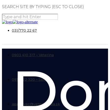
SEARCH SITE BY TYPING (ESC TO CLOSE)
031/770 22 67
0903 410 317 – Veterina
Do
0918 122 320 – Salón
jasenovec@veterinasala.sk