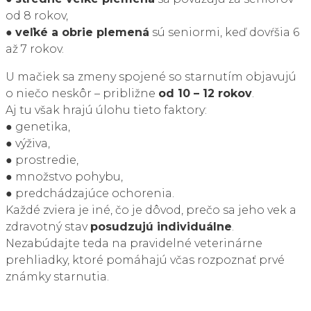
od 8 rokov,
●
veľké a obrie plemená
sú seniormi, keď dovŕšia 6
až 7 rokov.
U mačiek sa zmeny spojené so starnutím objavujú
o niečo neskôr – približne
od 10 – 12 rokov
.
Aj tu však hrajú úlohu tieto faktory:
● genetika,
● výživa,
● prostredie,
● množstvo pohybu,
● predchádzajúce ochorenia.
Každé zviera je iné, čo je dôvod, prečo sa jeho vek a
zdravotný stav
posudzujú individuálne
.
Nezabúdajte teda na pravidelné veterinárne
prehliadky, ktoré pomáhajú včas rozpoznať prvé
známky starnutia.