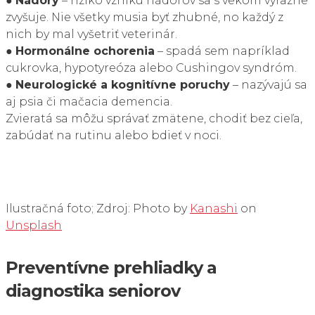
●
Nádory
– riziko vzniku nádorov sa s vekom výrazne
zvyšuje. Nie všetky musia byť zhubné, no každý z
nich by mal vyšetriť veterinár.
●
Hormonálne ochorenia
– spadá sem napríklad
cukrovka, hypotyreóza alebo Cushingov syndróm.
●
Neurologické a kognitívne poruchy
– nazývajú sa
aj psia či mačacia demencia.
Zvieratá sa môžu správať zmätene, chodiť bez cieľa,
zabúdať na rutinu alebo bdieť v noci.
(geriatrický
pacient)
Ilustračná foto; Zdroj: Photo by
Kanashi
on
Unsplash
Preventívne prehliadky a
diagnostika seniorov