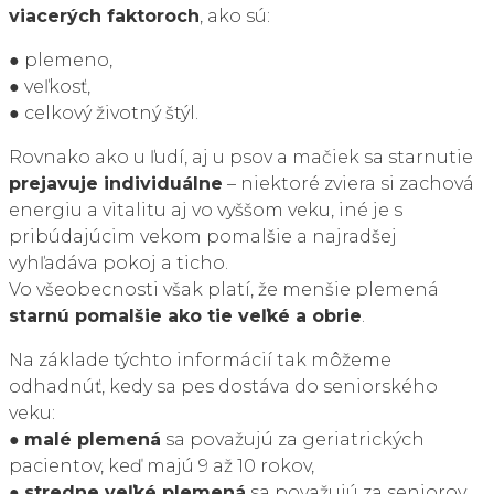
viacerých faktoroch
, ako sú:
● plemeno,
● veľkosť,
● celkový životný štýl.
Rovnako ako u ľudí, aj u psov a mačiek sa starnutie
prejavuje individuálne
– niektoré zviera si zachová
energiu a vitalitu aj vo vyššom veku, iné je s
pribúdajúcim vekom pomalšie a najradšej
vyhľadáva pokoj a ticho.
Vo všeobecnosti však platí, že menšie plemená
starnú pomalšie ako tie veľké a obrie
.
Na základe týchto informácií tak môžeme
odhadnúť, kedy sa pes dostáva do seniorského
veku:
●
malé plemená
sa považujú za geriatrických
pacientov, keď majú 9 až 10 rokov,
●
stredne veľké plemená
sa považujú za seniorov