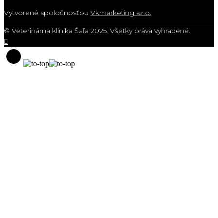
Vytvorené spoločnosťou
Vkmarketing s.r.o.
© Veterinárna klinika Šaľa 2025. Všetky práva vyhradené.
