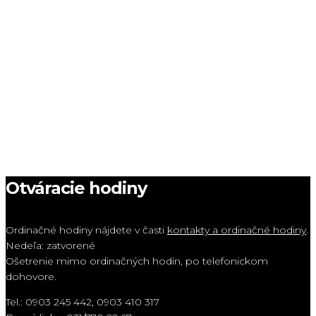
Otváracie hodiny
Ordinačné hodiny nájdete v časti
kontakty a ordinačné hodiny
.
Nedeľa: zatvorené
Ošetrenie mimo ordinačných hodín, po telefonickom
dohovore.
Tel.: 0903 245 442, 0903 410 317